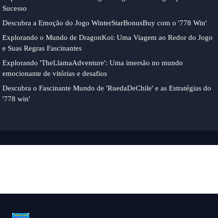
Sucesso
Descubra a Emoção do Jogo WinterStarBonusBuy com o '778 Win'
Explorando o Mundo de DragonKoi: Uma Viagem ao Redor do Jogo
e Suas Regras Fascinantes
Explorando 'TheLlamaAdventure': Uma imersão no mundo
emocionante de vitórias e desafios
Descubra o Fascinante Mundo de 'RuedaDeChile' e as Estratégias do
'778 win'