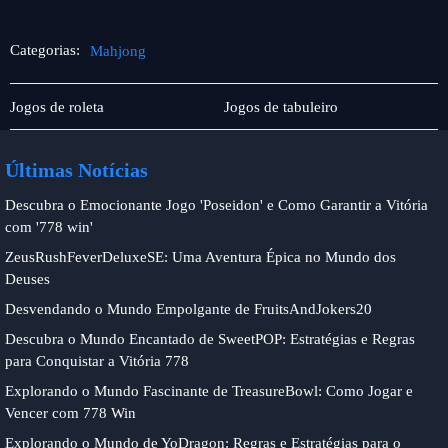
Categorias:
Mahjong
Promoção
Mahjong
Jogos de roleta
Jogos de tabuleiro
Últimas Notícias
Descubra o Emocionante Jogo 'Poseidon' e Como Garantir a Vitória
com '778 win'
ZeusRushFeverDeluxeSE: Uma Aventura Épica no Mundo dos
Deuses
Desvendando o Mundo Empolgante de FruitsAndJokers20
Descubra o Mundo Encantado de SweetPOP: Estratégias e Regras
para Conquistar a Vitória 778
Explorando o Mundo Fascinante de TreasureBowl: Como Jogar e
Vencer com 778 Win
Explorando o Mundo de YoDragon: Regras e Estratégias para o