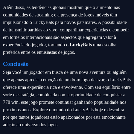
Além disso, as tendências globais mostram que o aumento nas
comunidades de streaming e a presença de jogos móveis têm
impulsionado o LuckyBats para novos patamares. A possibilidade
de transmitir partidas ao vivo, compartilhar experiências e competir
em torneios internacionais são aspectos que agregam valor à
experiência do jogador, tornando o
LuckyBats
uma escolha
preferida entre os entusiastas de jogos.
Conclusão
Seja você um jogador em busca de uma nova aventura ou alguém
que apenas aprecia a emoção de um bom jogo de azar, o LuckyBats
oferece uma experiência rica e envolvente. Com seu equilíbrio entre
sorte e estratégia, combinada com a oportunidade de conquistar a
778 win, este jogo promete continuar ganhando popularidade nos
próximos anos. Explore o mundo do LuckyBats hoje e descubra
por que tantos jogadores estão apaixonados por esta emocionante
adição ao universo dos jogos.