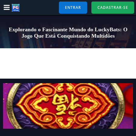
Pular
ENTRAR
CADASTRAR-SE
para
o
conteúdo
Explorando o Fascinante Mundo do LuckyBats: O
Jogo Que Está Conquistando Multidões