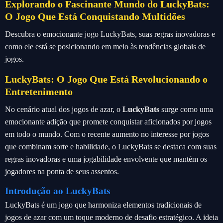
Explorando o Fascinante Mundo do LuckyBats:
O Jogo Que Está Conquistando Multidões
Descubra o emocionante jogo LuckyBats, suas regras inovadoras e
como ele está se posicionando em meio às tendências globais de
jogos.
LuckyBats: O Jogo Que Está Revolucionando o
Entretenimento
No cenário atual dos jogos de azar, o
LuckyBats
surge como uma
emocionante adição que promete conquistar aficionados por jogos
em todo o mundo. Com o recente aumento no interesse por jogos
que combinam sorte e habilidade, o LuckyBats se destaca com suas
regras inovadoras e uma jogabilidade envolvente que mantém os
jogadores na ponta de seus assentos.
Introdução ao LuckyBats
LuckyBats é um jogo que harmoniza elementos tradicionais de
jogos de azar com um toque moderno de desafio estratégico. A ideia