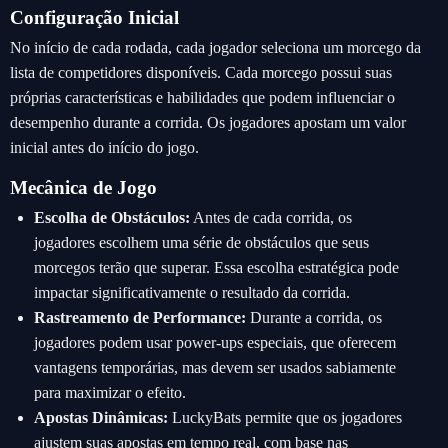
Configuração Inicial
No início de cada rodada, cada jogador seleciona um morcego da
lista de competidores disponíveis. Cada morcego possui suas
próprias características e habilidades que podem influenciar o
desempenho durante a corrida. Os jogadores apostam um valor
inicial antes do início do jogo.
Mecânica de Jogo
Escolha de Obstáculos:
Antes de cada corrida, os
jogadores escolhem uma série de obstáculos que seus
morcegos terão que superar. Essa escolha estratégica pode
impactar significativamente o resultado da corrida.
Rastreamento de Performance:
Durante a corrida, os
jogadores podem usar power-ups especiais, que oferecem
vantagens temporárias, mas devem ser usados sabiamente
para maximizar o efeito.
Apostas Dinâmicas:
LuckyBats permite que os jogadores
ajustem suas apostas em tempo real, com base nas