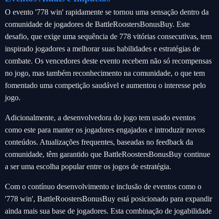
O evento '778 win' rapidamente se tornou uma sensação dentro da
comunidade de jogadores de BattleRoostersBonusBuy. Este
desafio, que exige uma sequência de 778 vitórias consecutivas, tem
inspirado jogadores a melhorar suas habilidades e estratégias de
combate. Os vencedores deste evento recebem não só recompensas
no jogo, mas também reconhecimento na comunidade, o que tem
fomentado uma competição saudável e aumentou o interesse pelo
jogo.
Adicionalmente, a desenvolvedora do jogo tem usado eventos
como este para manter os jogadores engajados e introduzir novos
conteúdos. Atualizações frequentes, baseadas no feedback da
comunidade, têm garantido que BattleRoostersBonusBuy continue
a ser uma escolha popular entre os jogos de estratégia.
Com o contínuo desenvolvimento e inclusão de eventos como o
'778 win', BattleRoostersBonusBuy está posicionado para expandir
ainda mais sua base de jogadores. Esta combinação de jogabilidade