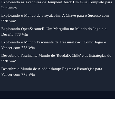
Explorando as Aventuras de TempleofDead: Um Guia Completo para
Iniciantes
Explorando o Mundo de 3royalcoins: A Chave para o Sucesso com
'778 win'
Explorando OpenSesameII: Um Mergulho no Mundo do Jogo e o
Desafio 778 Win
Explorando o Mundo Fascinante de TreasureBowl: Como Jogar e
Vencer com 778 Win
Descubra o Fascinante Mundo de 'RuedaDeChile' e as Estratégias do
'778 win'
Descubra o Mundo de Aladdinslamp: Regras e Estratégias para
Vencer com 778 Win