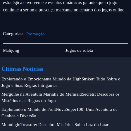
estratégica envolvente e eventos dinâmicos garante que o jogo
continue a ser uma presença marcante no cenário dos jogos online.
Categorias:
Promoção
Ofertas
Promoção
Mahjong
Jogos de roleta
exclusivas
Últimas Notícias
Explorando o Emocionante Mundo de HighStriker: Tudo Sobre o
Jogo e Suas Regras Intrigantes
Mergulhe na Aventura Marinha do MermaidSecrets: Descubra os
Mistérios e as Regras do Jogo
Explorando o Mundo de FruitNovaSuper100: Uma Aventura de
Ganhos e Diversão
MoonlightTreasure: Descubra Mistérios Sob a Luz do Luar