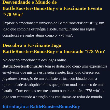
Desvendando o Mundo de
BattleRoostersBonusBuy e o Fascinante Evento
'778 Win'
Explore o emocionante universo de BattleRoostersBonusBuy, um
jogo que combina estratégia e sorte, mergulhando nas regras
complexas e eventos atuais como o '778 win'.
Descubra o Fascinante Jogo
BattleRoostersBonusBuy e o Inusitado '778 Win'
No cenário emocionante dos jogos online,
BattleRoostersBonusBuy
tem se destacado como uma experiência
envolvente que mistura estratégia e sorte. Este jogo oferece aos
jogadores a emoção de um combate virtual combinado com a
oportunidade de adquirir bônus que podem mudar o curso de uma
batalha. Com eventos recentes como o extraordinário '778 win', o
jogo tem capturado a atenção dos entusiastas ao redor do mundo.
Introdução a BattleRoostersBonusBuy