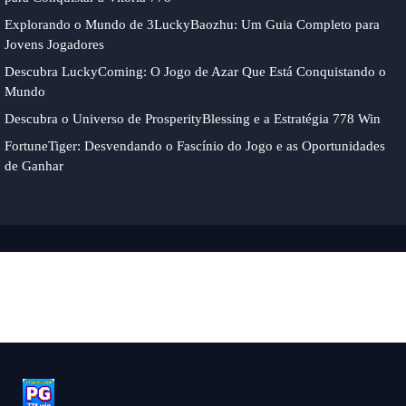
Explorando o Mundo de 3LuckyBaozhu: Um Guia Completo para
Jovens Jogadores
Descubra LuckyComing: O Jogo de Azar Que Está Conquistando o
Mundo
Descubra o Universo de ProsperityBlessing e a Estratégia 778 Win
FortuneTiger: Desvendando o Fascínio do Jogo e as Oportunidades
de Ganhar