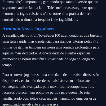
foi uma adição importante, garantindo que tanto diversão quanto
segurança andem lado a lado. Tales melhorias asseguram que o
retorno aos jogos clássicos não se torne uma prática de risco,
controlando o ritmo e a frequência de jogabilidade.
Atraindo Novos Jogadores
A simplicidade do FruitNovaSuper100 atrai jogadores que buscam
uma fuga rápida, mas o potencial para grandes vitórias pelas 778
formas de ganhar também inaugura uma jornada prolongada para
aqueles mais dedicados. A diversidade de eventos especiais,
promoções e bônus mantém a vivacidade do jogo ao longo do
tempo.
Para os novos jogadores, uma variedade de tutoriais e dicas estão
disponíveis, ensinando desde as mais básicas manobras até
estratégias mais avançadas para maximizar recompensas. Tais
recursos oferecem um ponto de partida para quem não está
familiarizado com jogos caça-níqueis, garantindo uma curva de
aprendizado envolvente e progressiva.