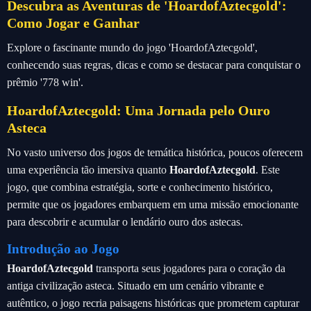
Descubra as Aventuras de 'HoardofAztecgold':
Como Jogar e Ganhar
Explore o fascinante mundo do jogo 'HoardofAztecgold',
conhecendo suas regras, dicas e como se destacar para conquistar o
prêmio '778 win'.
HoardofAztecgold: Uma Jornada pelo Ouro
Asteca
No vasto universo dos jogos de temática histórica, poucos oferecem
uma experiência tão imersiva quanto
HoardofAztecgold
. Este
jogo, que combina estratégia, sorte e conhecimento histórico,
permite que os jogadores embarquem em uma missão emocionante
para descobrir e acumular o lendário ouro dos astecas.
Introdução ao Jogo
HoardofAztecgold
transporta seus jogadores para o coração da
antiga civilização asteca. Situado em um cenário vibrante e
autêntico, o jogo recria paisagens históricas que prometem capturar