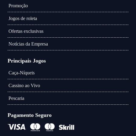
Promoção
Jogos de roleta
Ofertas exclusivas
Notícias da Empresa
Principais Jogos
Caça-Níqueis
Cassino ao Vivo
Pescaria
Pagamento Seguro