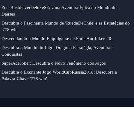
ZeusRushFeverDeluxeSE: Uma Aventura Épica no Mundo dos
Deuses
Descubra o Fascinante Mundo de 'RuedaDeChile' e as Estratégias do
'778 win'
Desvendando o Mundo Empolgante de FruitsAndJokers20
Descubra o Mundo do Jogo 'Dragon': Estratégia, Aventura e
Conquistas
SuperAceJoker: Descubra o Novo Fenômeno dos Jogos
Descubra o Excitante Jogo WorldCupRussia2018: Descubra a
Palavra-Chave '778 win'