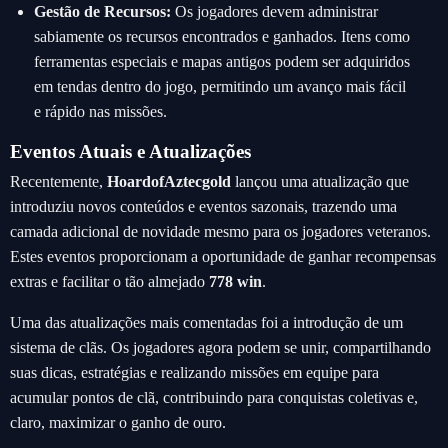
Gestão de Recursos:
Os jogadores devem administrar
sabiamente os recursos encontrados e ganhados. Itens como
ferramentas especiais e mapas antigos podem ser adquiridos
em tendas dentro do jogo, permitindo um avanço mais fácil
e rápido nas missões.
Eventos Atuais e Atualizações
Recentemente,
HoardofAztecgold
lançou uma atualização que
introduziu novos conteúdos e eventos sazonais, trazendo uma
camada adicional de novidade mesmo para os jogadores veteranos.
Estes eventos proporcionam a oportunidade de ganhar recompensas
extras e facilitar o tão almejado
778 win
.
Uma das atualizações mais comentadas foi a introdução de um
sistema de clãs. Os jogadores agora podem se unir, compartilhando
suas dicas, estratégias e realizando missões em equipe para
acumular pontos de clã, contribuindo para conquistas coletivas e,
claro, maximizar o ganho de ouro.