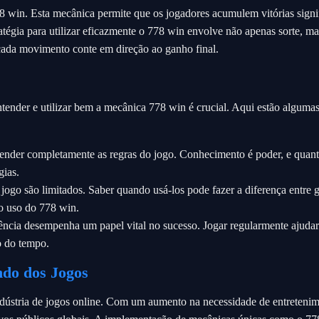
 win. Esta mecânica permite que os jogadores acumulem vitórias signif
ratégia para utilizar eficazmente o 778 win envolve não apenas sorte, 
ada movimento conte em direção ao ganho final.
ender e utilizar bem a mecânica 778 win é crucial. Aqui estão algumas
nder completamente as regras do jogo. Conhecimento é poder, e quan
gias.
jogo são limitados. Saber quando usá-los pode fazer a diferença entre 
o uso do 778 win.
ncia desempenha um papel vital no sucesso. Jogar regularmente ajudar
o do tempo.
do dos Jogos
ndústria de jogos online. Com um aumento na necessidade de entreteni