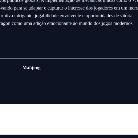
vos públicos globais. A implementação de mecânicas únicas como o 77
vando para se adaptar e capturar o interesse dos jogadores em um mer
tiva intrigante, jogabilidade envolvente e oportunidades de vitória
eDragon como uma adição emocionante ao mundo dos jogos modernos.
Ofertas
Mahjong
exclusivas