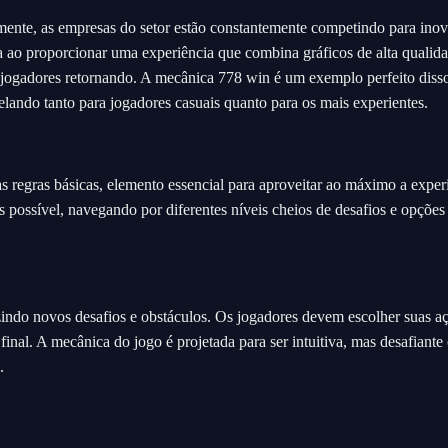
nte, as empresas do setor estão constantemente competindo para inovar
a ao proporcionar uma experiência que combina gráficos de alta qualid
jogadores retornando. A mecânica 778 win é um exemplo perfeito disso
elando tanto para jogadores casuais quanto para os mais experientes.
regras básicas, elemento essencial para aproveitar ao máximo a exper
 possível, navegando por diferentes níveis cheios de desafios e opções
zindo novos desafios e obstáculos. Os jogadores devem escolher suas 
final. A mecânica do jogo é projetada para ser intuitiva, mas desafiante
.