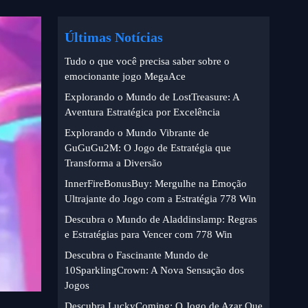
Últimas Notícias
Tudo o que você precisa saber sobre o
emocionante jogo MegaAce
Explorando o Mundo de LostTreasure: A
Aventura Estratégica por Excelência
Explorando o Mundo Vibrante de
GuGuGu2M: O Jogo de Estratégia que
Transforma a Diversão
InnerFireBonusBuy: Mergulhe na Emoção
Ultrajante do Jogo com a Estratégia 778 Win
Descubra o Mundo de Aladdinslamp: Regras
e Estratégias para Vencer com 778 Win
Descubra o Fascinante Mundo de
10SparklingCrown: A Nova Sensação dos
Jogos
Descubra LuckyComing: O Jogo de Azar Que