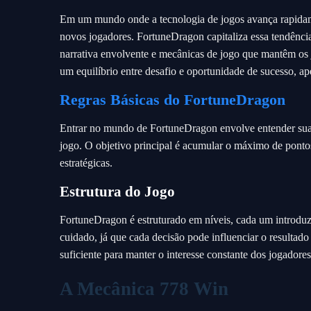
Em um mundo onde a tecnologia de jogos avança rapidame
novos jogadores. FortuneDragon capitaliza essa tendênci
narrativa envolvente e mecânicas de jogo que mantêm os 
um equilíbrio entre desafio e oportunidade de sucesso, ap
Regras Básicas do FortuneDragon
Entrar no mundo de FortuneDragon envolve entender suas 
jogo. O objetivo principal é acumular o máximo de pontos
estratégicas.
Estrutura do Jogo
FortuneDragon é estruturado em níveis, cada um introdu
cuidado, já que cada decisão pode influenciar o resultado 
suficiente para manter o interesse constante dos jogadores
A Mecânica 778 Win