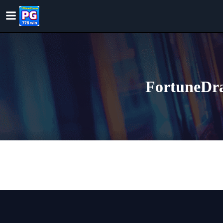
Pular
para
o
conteúdo
FortuneDra