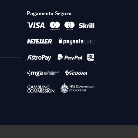
Pagamento Seguro