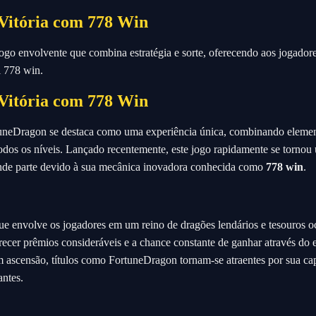
Vitória com 778 Win
 envolvente que combina estratégia e sorte, oferecendo aos jogadore
l 778 win.
Vitória com 778 Win
tuneDragon se destaca como uma experiência única, combinando eleme
 todos os níveis. Lançado recentemente, este jogo rapidamente se tornou
grande parte devido à sua mecânica inovadora conhecida como
778 win
.
 envolve os jogadores em um reino de dragões lendários e tesouros oc
ecer prêmios consideráveis e a chance constante de ganhar através do e
em ascensão, títulos como FortuneDragon tornam-se atraentes por sua c
antes.