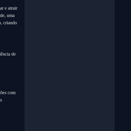
 e atrair
ade, uma
, criando
iência de
ações com
 o