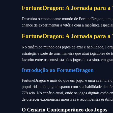
FortuneDragon: A Jornada para a 
Descubra o emocionante mundo de FortuneDragon, um jogo
chance de experimentar a vitória com a mecânica especia
FortuneDragon: A Jornada para a 
No dinâmico mundo dos jogos de azar e habilidade, For
estratégia e sorte de uma maneira que atrai jogadores de
favorito entre os entusiastas dos jogos de cassino, em 
Introdução ao FortuneDragon
FortuneDragon é mais do que um jogo; é uma aventura que
popularidade do jogo disparou com sua habilidade de ofer
778 win. No cenário atual, onde os jogos digitais estão 
de oferecer experiências imersivas e recompensas gratific
O Cenário Contemporâneo dos Jogos