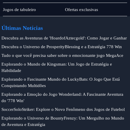
Mahjong
Jogos
Jogos de tabuleiro
Ofertas exclusivas
de
roleta
Últimas Notícias
Descubra as Aventuras de 'HoardofAztecgold': Como Jogar e Ganhar
Descubra o Universo de ProsperityBlessing e a Estratégia 778 Win
Tudo o que você precisa saber sobre o emocionante jogo MegaAce
Explorando o Mundo de Kingsman: Um Jogo de Estratégia e
Habilidade
Explorando o Fascinante Mundo do LuckyBats: O Jogo Que Está
Conquistando Multidões
Explorando a Emoção do Jogo Wonderland: A Fascinante Aventura
do '778 Win'
SoccerSoloStriker: Explore o Novo Fenômeno dos Jogos de Futebol
Explorando o Universo de BountyFrenzy: Um Mergulho no Mundo
de Aventura e Estratégia