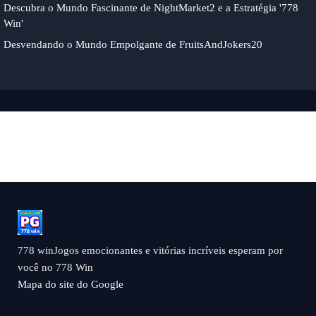
Descubra o Mundo Fascinante de NightMarket2 e a Estratégia '778
Win'
Desvendando o Mundo Empolgante de FruitsAndJokers20
778 winJogos emocionantes e vitórias incríveis esperam por
você no 778 Win
Mapa do site do Google