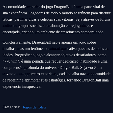
A comunidade ao redor do jogo DragonBall é uma parte vital de
sua experiência. Jogadores de todo o mundo se reúnem para discutir
táticas, partilhar dicas e celebrar suas vitórias. Seja através de fóruns
online ou grupos sociais, a colaboração entre jogadores é
encorajada, criando um ambiente de crescimento compartilhado.
Conclusivamente, DragonBall não é apenas um jogo sobre
batalhas, mas um fenômeno cultural que cativa pessoas de todas as
idades. Progredir no jogo e alcançar objetivos desafiadores, como
"778 win", é uma jornada que requer dedicação, habilidade e uma
compreensão profunda do universo DragonBall. Seja você um
novato ou um guerreiro experiente, cada batalha traz a oportunidade
de redefinir e aprimorar suas estratégias, tornando DragonBall uma
experiência inesquecível.
Categorias:
Jogos de roleta