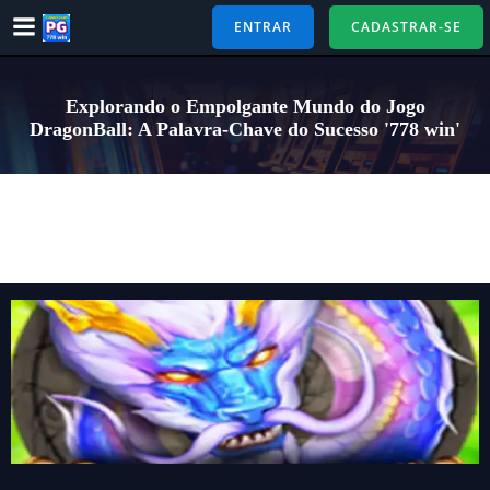
Pular
ENTRAR
CADASTRAR-SE
para
o
conteúdo
Explorando o Empolgante Mundo do Jogo
DragonBall: A Palavra-Chave do Sucesso '778 win'