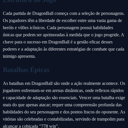
Cada partida de DragonBall começa com a seleção de personagens.
Os jogadores têm a liberdade de escolher entre uma vasta gama de
heróis e vilões icônicos. Cada personagem possui habilidades
únicas que podem ser aprimoradas à medida que o jogo progride. A
chave para o sucesso em DragonBall é a gestão eficaz desses
poderes e a adaptação às diferentes estratégias de combate que cada
inimigo apresenta.
Batalhas Épicas
As batalhas em DragonBall são onde a ação realmente acontece. Os
jogadores enfrentam-se em arenas dinâmicas, onde reflexos rápidos
e capacidade de adaptação são essenciais. Vencer uma batalha exige
mais do que apenas atacar; requer uma compreensão profunda das
habilidades do seu personagem e dos pontos fracos do oponente. As
vitórias são celebradas e contabilizadas, servindo de trampolim para
alcançar a cobiçada "778 win".