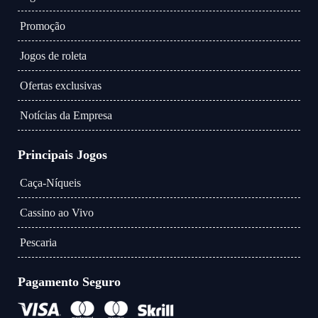
Promoção
Jogos de roleta
Ofertas exclusivas
Notícias da Empresa
Principais Jogos
Caça-Níqueis
Cassino ao Vivo
Pescaria
Pagamento Seguro